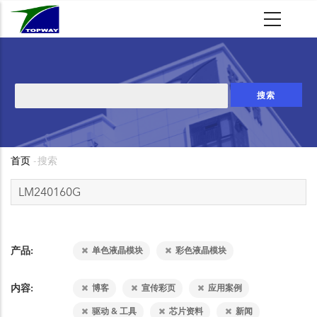
跳
转
到
主
要
搜
内
索
容
首页
-
搜索
面
包
屑
产品
单色液晶模块
彩色液晶模块
内容
博客
宣传彩页
应用案例
驱动 & 工具
芯片资料
新闻