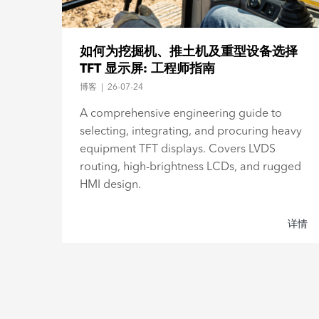
与现
如何为挖掘机、推土机及重型设备选择
TFT 显示屏: 工程师指南
博客
|
26-07-24
往往是
A comprehensive engineering guide to
selecting, integrating, and procuring heavy
equipment TFT displays. Covers LVDS
routing, high-brightness LCDs, and rugged
详情
HMI design.
详情