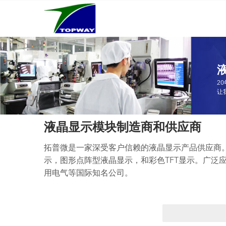
Main
跳
navigation
转
到
主
要
内
容
2
让
液晶显示模块制造商和供应商
拓普微是一家深受客户信赖的液晶显示产品供应商。
示，图形点阵型液晶显示，和彩色TFT显示。广泛
用电气等国际知名公司。
搜
索