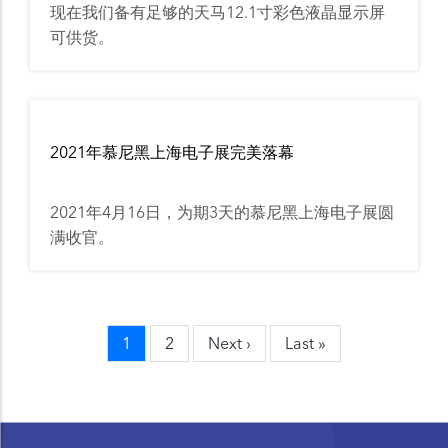
现在我们备有足够的天马12.1寸彩色液晶显示屏
可供货。
2021年慕尼黑上海电子展完美落幕
2021年4月16日，为期3天的慕尼黑上海电子展圆
满收官。
当
1
页
2
Next
Next ›
Last
Last »
Pagination
前
面
page
page
页