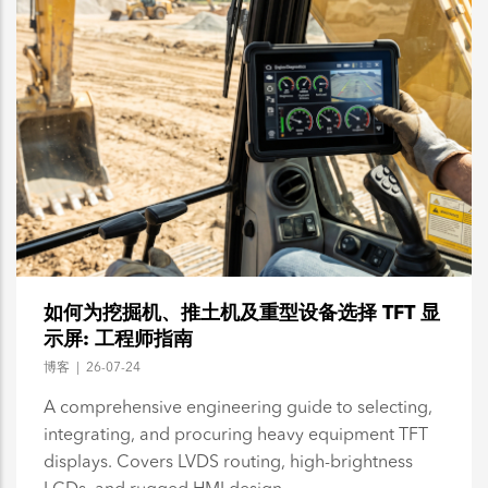
如何为挖掘机、推土机及重型设备选择 TFT 显
示屏: 工程师指南
博客
|
26-07-24
A comprehensive engineering guide to selecting,
integrating, and procuring heavy equipment TFT
displays. Covers LVDS routing, high-brightness
LCDs, and rugged HMI design.