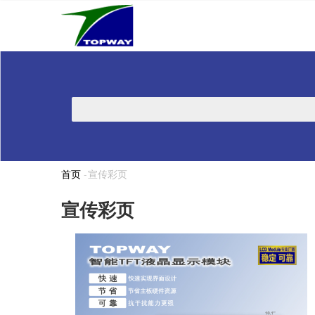
Main
跳
navigation
转
到
主
要
内
搜
容
索
首页
-
宣传彩页
面
包
宣传彩页
屑