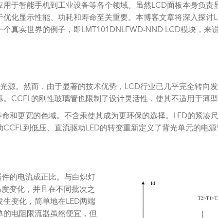
应用于智能手机到工业设备等各个领域。虽然LCD面板本身负
于优化显示性能、功耗和寿命至关重要。本博客文章将深入探讨L
实世界的例子，即LMT101DNLFWD-NND LCD模块，来
要光源。然而，由于显著的技术优势，LCD行业已几乎完全转向发
。CCFL的刚性玻璃管也限制了设计灵活性，使其不适用于薄
寿命和更宽的色域。不含汞使其成为更环保的选择。LED的紧凑
CCFL到低压、直流驱动LED的转变重新定义了背光单元的电源
器件的电流成正比。与白炽灯
温度变化，并且在不同批次之
生变化，简单地在LED两端
单的电阻限流器虽然便宜，但