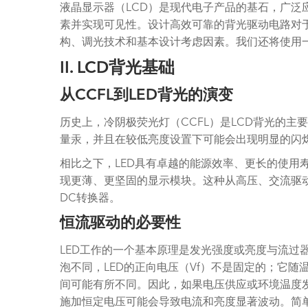
液晶显示器（LCD）是现代电子产品的基石，广泛
素并实现可见性。设计高效可靠的背光驱动电路对
构、调光技术和基本设计考虑因素。我们还将使用一个真
II. LCD背光基础
从CCFL到LED背光的演变
历史上，冷阴极荧光灯（CCFL）是LCD背光的主
量汞，并且在较低亮度设置下可能会出现明显的闪烁
相比之下，LED具有卓越的能源效率、更长的使用
现更薄、更坚固的显示模块。这种从高压、交流驱动
DC转换器。
恒流驱动的必要性
LED工作的一个基本原理是发光强度或亮度与流过
泡不同，LED的正向电压（Vf）不是固定的；它随
间可能有所不同。因此，如果电压供应或环境温度发
施加恒定电压可能会导致电流和亮度显著波动。简