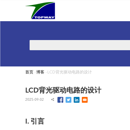
Main
跳
navigation
转
到
主
要
内
搜
容
索
首页
-
博客
-
LCD背光驱动电路的设计
面
包
LCD背光驱动电路的设计
屑
2025-09-02
I. 引言