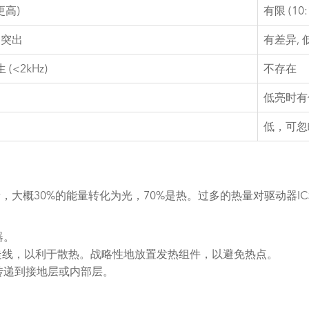
或更高)
有限 (10:1
更突出
有差异,
(<2kHz)
不存在
低亮时有
低，可忽
量，大概30%的能量转化为光，70%是热。过多的热量对驱动器I
器。
铜走线，以利于散热。战略性地放置发热组件，以避免热点。
传递到接地层或内部层。