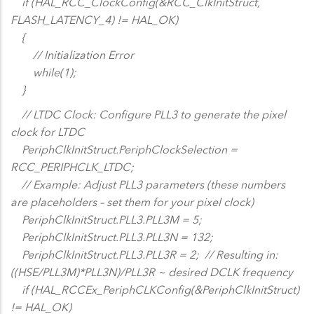
if (HAL_RCC_ClockConfig(&RCC_ClkInitStruct,
FLASH_LATENCY_4) != HAL_OK)
{
// Initialization Error
while(1);
}
// LTDC Clock: Configure PLL3 to generate the pixel
clock for LTDC
PeriphClkInitStruct.PeriphClockSelection =
RCC_PERIPHCLK_LTDC;
// Example: Adjust PLL3 parameters (these numbers
are placeholders – set them for your pixel clock)
PeriphClkInitStruct.PLL3.PLL3M = 5;
PeriphClkInitStruct.PLL3.PLL3N = 132;
PeriphClkInitStruct.PLL3.PLL3R = 2; // Resulting in:
((HSE/PLL3M)*PLL3N)/PLL3R ~ desired DCLK frequency
if (HAL_RCCEx_PeriphCLKConfig(&PeriphClkInitStruct)
!= HAL_OK)