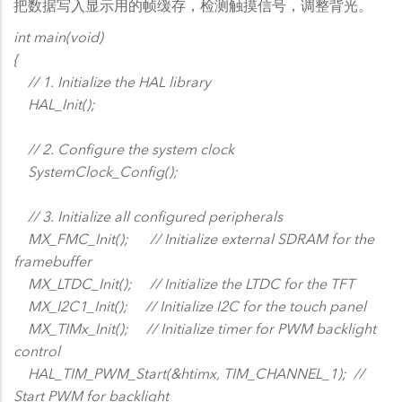
把数据写入显示用的帧缓存，检测触摸信号，调整背光。
int main(void)
{
// 1. Initialize the HAL library
HAL_Init();
// 2. Configure the system clock
SystemClock_Config();
// 3. Initialize all configured peripherals
MX_FMC_Init(); // Initialize external SDRAM for the
framebuffer
MX_LTDC_Init(); // Initialize the LTDC for the TFT
MX_I2C1_Init(); // Initialize I2C for the touch panel
MX_TIMx_Init(); // Initialize timer for PWM backlight
control
HAL_TIM_PWM_Start(&htimx, TIM_CHANNEL_1); //
Start PWM for backlight