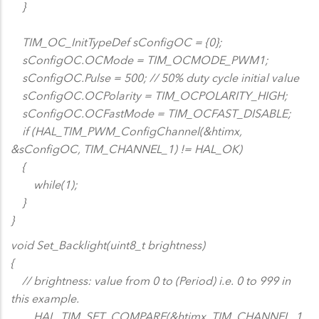
}
TIM_OC_InitTypeDef sConfigOC = {0};
sConfigOC.OCMode = TIM_OCMODE_PWM1;
sConfigOC.Pulse = 500; // 50% duty cycle initial value
sConfigOC.OCPolarity = TIM_OCPOLARITY_HIGH;
sConfigOC.OCFastMode = TIM_OCFAST_DISABLE;
if (HAL_TIM_PWM_ConfigChannel(&htimx,
&sConfigOC, TIM_CHANNEL_1) != HAL_OK)
{
while(1);
}
}
void Set_Backlight(uint8_t brightness)
{
// brightness: value from 0 to (Period) i.e. 0 to 999 in
this example.
__HAL_TIM_SET_COMPARE(&htimx, TIM_CHANNEL_1,