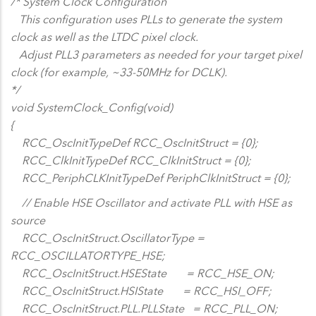
/* System Clock Configuration
This configuration uses PLLs to generate the system
clock as well as the LTDC pixel clock.
Adjust PLL3 parameters as needed for your target pixel
clock (for example, ~33-50MHz for DCLK).
*/
void SystemClock_Config(void)
{
RCC_OscInitTypeDef RCC_OscInitStruct = {0};
RCC_ClkInitTypeDef RCC_ClkInitStruct = {0};
RCC_PeriphCLKInitTypeDef PeriphClkInitStruct = {0};
// Enable HSE Oscillator and activate PLL with HSE as
source
RCC_OscInitStruct.OscillatorType =
RCC_OSCILLATORTYPE_HSE;
RCC_OscInitStruct.HSEState = RCC_HSE_ON;
RCC_OscInitStruct.HSIState = RCC_HSI_OFF;
RCC_OscInitStruct.PLL.PLLState = RCC_PLL_ON;