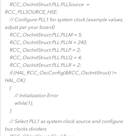
RCC_OscInitStruct.PLL.PLLSource =
RCC_PLLSOURCE_HSE;
// Configure PLL1 for system clock (example values,
adjust per your board)
RCC_OscInitStruct.PLL.PLLM = 5;
RCC_OscInitStruct.PLL.PLLN = 240;
RCC_OscInitStruct.PLL.PLLP = 2;
RCC_OscInitStruct.PLL.PLLQ = 4;
RCC_OscInitStruct.PLL.PLLR = 2;
if (HAL_RCC_OscConfig(&RCC_OscInitStruct) !=
HAL_OK)
{
// Initialization Error
while(1);
}
// Select PLL1 as system clock source and configure
bus clocks dividers