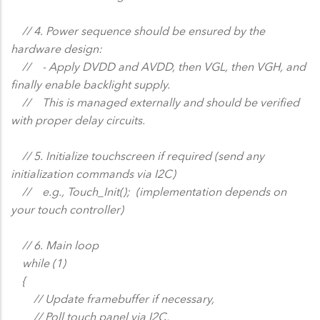
// 4. Power sequence should be ensured by the
hardware design:
// - Apply DVDD and AVDD, then VGL, then VGH, and
finally enable backlight supply.
// This is managed externally and should be verified
with proper delay circuits.
// 5. Initialize touchscreen if required (send any
initialization commands via I2C)
// e.g., Touch_Init(); (implementation depends on
your touch controller)
// 6. Main loop
while (1)
{
// Update framebuffer if necessary,
// Poll touch panel via I2C,