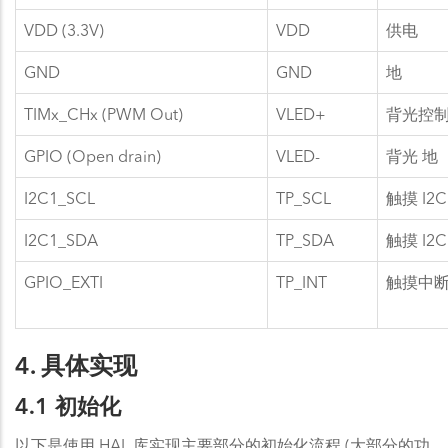
VDD (3.3V)
VDD
供电
GND
GND
地
TIMx_CHx (PWM Out)
VLED+
背光控制 
GPIO (Open drain)
VLED-
背光 地
I2C1_SCL
TP_SCL
触摸 I2
I2C1_SDA
TP_SDA
触摸 I2
GPIO_EXTI
TP_INT
触摸中
4. 具体实现
4.1 初始化
以下是使用 HAL 库实现主要部分的初始化流程 (大部分的功