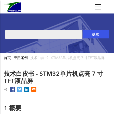
跳
转
到
主
要
搜
内
索
容
首页
-
应用案例
-
技术白皮书 - STM32单片机点亮 7 寸TFT液晶屏
面
包
技术白皮书 - STM32单片机点亮 7 寸
屑
TFT液晶屏
1 概要