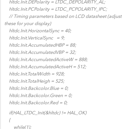
hltdc.Init.DEPolarity = LTDC_DEPOLARITY_AL;
hltdc.Init.PCPolarity = LTDC_PCPOLARITY_IPC;
// Timing parameters based on LCD datasheet (adjust
these for your display)
hltdc.Init.HorizontalSync = 40;
hltdc.Init.VerticalSync = 9;
hltdc.Init.AccumulatedHBP = 88;
hltdc.Init.AccumulatedVBP = 32;
hltdc.Init.AccumulatedActiveW = 888;
hltdc.Init.AccumulatedActiveH = 512;
hltdc.Init.TotalWidth = 928;
hltdc.Init.TotalHeigh = 525;
hltdc.Init.Backcolor.Blue = 0;
hltdc.Init.Backcolor.Green = 0;
hltdc.Init.Backcolor.Red = 0;
if(HAL_LTDC_Init(&hltdc) != HAL_OK)
{
while(1);