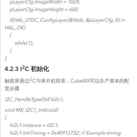
pLayerCfg.ImageWidth = 1024;
pLayerCfg.ImageHeight = 600;
if(HAL_LTDC_ConfigLayer(&hltdc, &pLayerCfg, 0) !=
HAL_OK)
{
while(1);
}
}
2
4.2.3 I
C 初始化
2
触摸屏通过I
C与单片机联系，CubeMX可以生产基本的配
置步骤
I2C_HandleTypeDef hi2c1;
void MX_I2C1_Init(void)
{
hi2c1.Instance = I2C1;
hi2c1.Init.Timing = 0x40912732; // Example timing