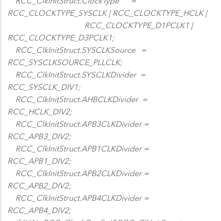
RCC_ClkInitStruct.ClockType =
RCC_CLOCKTYPE_SYSCLK | RCC_CLOCKTYPE_HCLK |
RCC_CLOCKTYPE_D1PCLK1 |
RCC_CLOCKTYPE_D3PCLK1;
RCC_ClkInitStruct.SYSCLKSource =
RCC_SYSCLKSOURCE_PLLCLK;
RCC_ClkInitStruct.SYSCLKDivider =
RCC_SYSCLK_DIV1;
RCC_ClkInitStruct.AHBCLKDivider =
RCC_HCLK_DIV2;
RCC_ClkInitStruct.APB3CLKDivider =
RCC_APB3_DIV2;
RCC_ClkInitStruct.APB1CLKDivider =
RCC_APB1_DIV2;
RCC_ClkInitStruct.APB2CLKDivider =
RCC_APB2_DIV2;
RCC_ClkInitStruct.APB4CLKDivider =
RCC_APB4_DIV2;