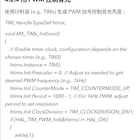
4.2.4 用 PWM 控制背光
使用计时器 (e.g., TIMx) 生成 PWM 信号控制背光亮度：
TIM_HandleTypeDef htimx;
void MX_TIMx_Init(void)
{
// Enable timer clock, configuration depends on the
chosen timer (e.g., TIM3)
htimx.Instance = TIM3;
htimx.Init.Prescaler = 0; // Adjust as needed to get
desired PWM frequency (e.g., 1kHz)
htimx.Init.CounterMode = TIM_COUNTERMODE_UP;
htimx.Init.Period = 1000 - 1; // For 1kHz PWM, adjust
period to set resolution
htimx.Init.ClockDivision = TIM_CLOCKDIVISION_DIV1;
if (HAL_TIM_PWM_Init(&htimx) != HAL_OK)
{
while(1);