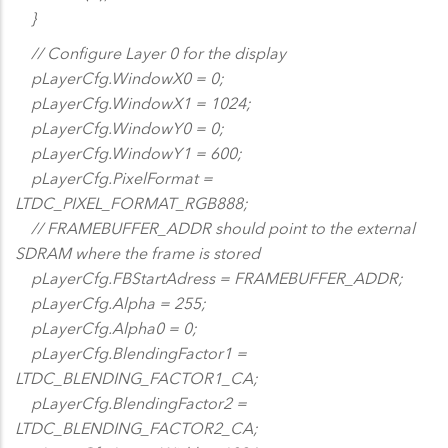
}
// Configure Layer 0 for the display
pLayerCfg.WindowX0 = 0;
pLayerCfg.WindowX1 = 1024;
pLayerCfg.WindowY0 = 0;
pLayerCfg.WindowY1 = 600;
pLayerCfg.PixelFormat =
LTDC_PIXEL_FORMAT_RGB888;
// FRAMEBUFFER_ADDR should point to the external
SDRAM where the frame is stored
pLayerCfg.FBStartAdress = FRAMEBUFFER_ADDR;
pLayerCfg.Alpha = 255;
pLayerCfg.Alpha0 = 0;
pLayerCfg.BlendingFactor1 =
LTDC_BLENDING_FACTOR1_CA;
pLayerCfg.BlendingFactor2 =
LTDC_BLENDING_FACTOR2_CA;