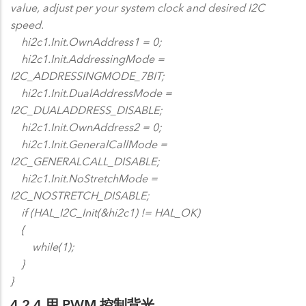
value, adjust per your system clock and desired I2C
speed.
hi2c1.Init.OwnAddress1 = 0;
hi2c1.Init.AddressingMode =
I2C_ADDRESSINGMODE_7BIT;
hi2c1.Init.DualAddressMode =
I2C_DUALADDRESS_DISABLE;
hi2c1.Init.OwnAddress2 = 0;
hi2c1.Init.GeneralCallMode =
I2C_GENERALCALL_DISABLE;
hi2c1.Init.NoStretchMode =
I2C_NOSTRETCH_DISABLE;
if (HAL_I2C_Init(&hi2c1) != HAL_OK)
{
while(1);
}
}