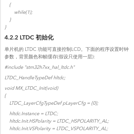
{
while(1);
}
}
4.2.2 LTDC 初始化
单片机的 LTDC 功能可直接控制LCD。下面的程序设置时钟
参数，背景颜色和帧缓存(假设只使用一层):
#include "stm32h7xx_hal_ltdc.h"
LTDC_HandleTypeDef hltdc;
void MX_LTDC_Init(void)
{
LTDC_LayerCfgTypeDef pLayerCfg = {0};
hltdc.Instance = LTDC;
hltdc.Init.HSPolarity = LTDC_HSPOLARITY_AL;
hltdc.Init.VSPolarity = LTDC_VSPOLARITY_AL;