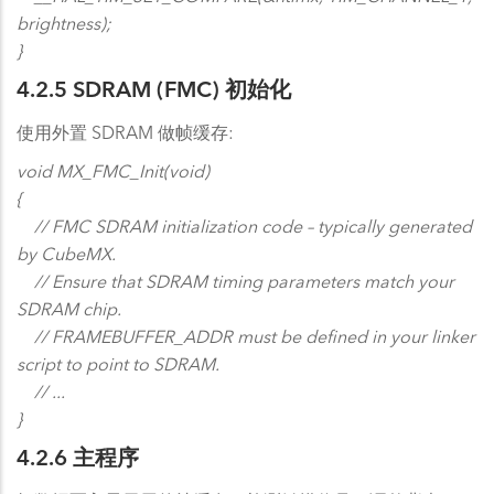
brightness);
}
4.2.5 SDRAM (FMC) 初始化
使用外置 SDRAM 做帧缓存:
void MX_FMC_Init(void)
{
// FMC SDRAM initialization code – typically generated
by CubeMX.
// Ensure that SDRAM timing parameters match your
SDRAM chip.
// FRAMEBUFFER_ADDR must be defined in your linker
script to point to SDRAM.
// ...
}
4.2.6 主程序