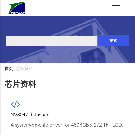
跳
转
到
主
要
搜
内
索
容
首页
-
芯片资料
面
包
芯片资料
屑
NV3047 datasheet
A system-on-chip driver for 480RGB x 272 TFT LCD.