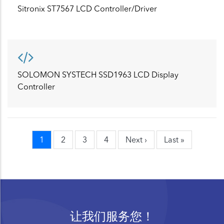
Sitronix ST7567 LCD Controller/Driver
SOLOMON SYSTECH SSD1963 LCD Display
Controller
当
1
页
2
页
3
页
4
Next
Next ›
Last
Last »
Pagination
前
面
面
面
page
page
页
让我们服务您！