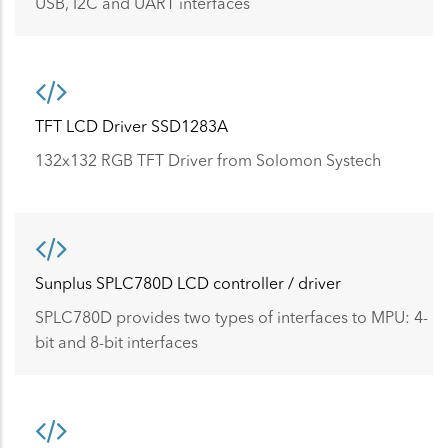
USB, I2C and UART interfaces
TFT LCD Driver SSD1283A
132x132 RGB TFT Driver from Solomon Systech
Sunplus SPLC780D LCD controller / driver
SPLC780D provides two types of interfaces to MPU: 4-
bit and 8-bit interfaces