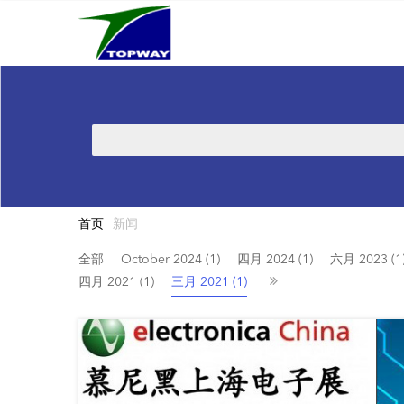
Main
跳
navigation
转
到
主
要
内
搜
容
索
首页
-
新闻
面
包
全部
October 2024 (1)
四月 2024 (1)
六月 2023 (1
四月 2021 (1)
三月 2021 (1)
屑