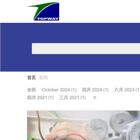
Main
跳
navigation
转
到
主
要
内
搜
容
索
首页
-
新闻
面
包
全部
October 2024 (1)
四月 2024 (1)
六月 2023 (1
四月 2021 (1)
三月 2021 (1)
屑