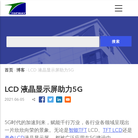
跳
转
到
主
要
搜
内
索
容
首页
-
博客
-
LCD 液晶显示屏助力5G
面
包
LCD 液晶显示屏助力5G
屑
2021-06-05
5G时代的加速到来，赋能千行万业，各行业各领域呈现出
一片欣欣向荣的景象。无论是
智能TFT
LCD、
TFT LCD
还是
单色LCD
液晶显示屏 ，都被广泛应用在5G建设中。