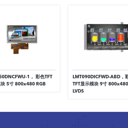
50DNCFWU-1， 彩色TFT
LMT090DICFWD-ABD，
 5寸 800x480 RGB
TFT显示模块 9寸 800x480
LVDS