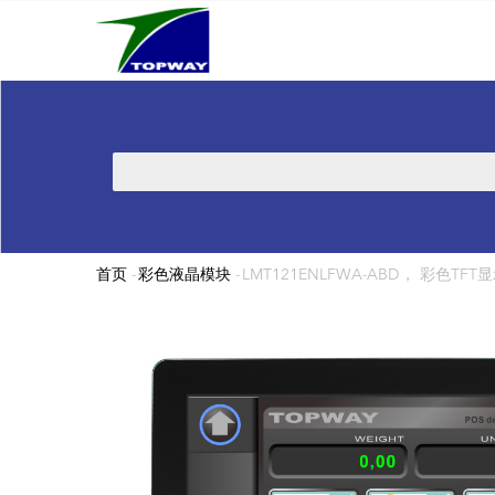
Main
跳
navigation
转
到
主
要
内
搜
容
索
首页
-
彩色液晶模块
-
LMT121ENLFWA-ABD， 彩色TFT显示
面
包
屑