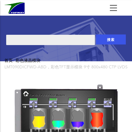
跳
转
到
主
要
搜
内
索
容
首页
-
彩色液晶模块
-
面
LMT090DICFWD-ABD，彩色TFT显示模块 9寸 800x480 CTP LVDS
包
屑