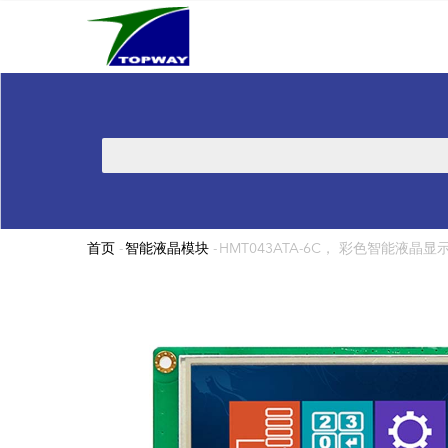
Main
跳
navigation
转
到
主
要
内
搜
容
索
首页
-
智能液晶模块
-
HMT043ATA-6C， 彩色智能液晶显示模块 
面
包
屑