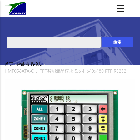
跳
转
到
主
要
搜
内
索
容
首页
-
智能液晶模块
-
面
HMT056ATA-C， TFT智能液晶模块 5.6寸 640x480 RTP RS232
包
屑