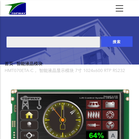
跳
转
到
主
要
搜
内
索
容
首页
-
智能液晶模块
-
面
HMT070ETA-C， 智能液晶显示模块 7寸 1024x600 RTP RS232
包
屑