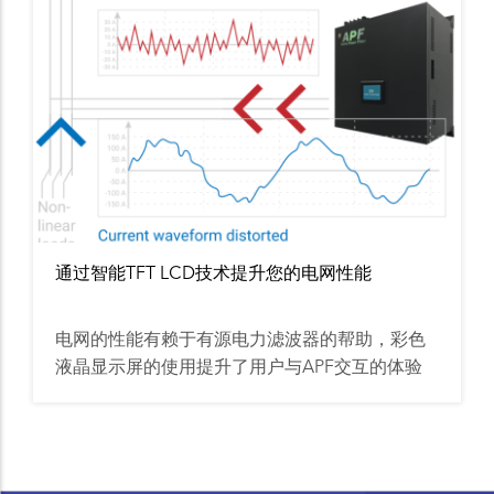
通过智能TFT LCD技术提升您的电网性能
电网的性能有赖于有源电力滤波器的帮助，彩色
液晶显示屏的使用提升了用户与APF交互的体验