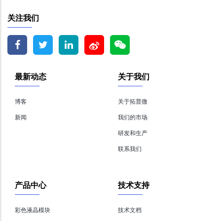
关注我们
最新动态
关于我们
博客
关于拓普微
新闻
我们的市场
研发和生产
联系我们
产品中心
技术支持
彩色液晶模块
技术文档