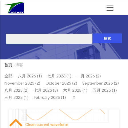
跳
转
到
主
要
搜
内
索
容
首页
-
博客
面
包
全部
八月 2026 (1)
七月 2026 (1)
一月 2026 (2)
November 2025 (2)
October 2025 (2)
September 2025 (2)
屑
八月 2025 (2)
七月 2025 (3)
六月 2025 (1)
五月 2025 (1)
三月 2025 (1)
February 2025 (1)