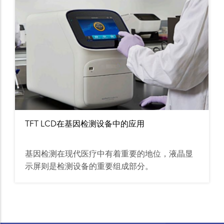
TFT LCD在基因检测设备中的应用
基因检测在现代医疗中有着重要的地位，液晶显
示屏则是检测设备的重要组成部分。