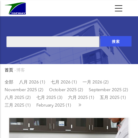
跳
转
到
主
要
搜
内
索
容
首页
-
博客
面
包
全部
八月 2026 (1)
七月 2026 (1)
一月 2026 (2)
November 2025 (2)
October 2025 (2)
September 2025 (2)
屑
八月 2025 (2)
七月 2025 (3)
六月 2025 (1)
五月 2025 (1)
三月 2025 (1)
February 2025 (1)